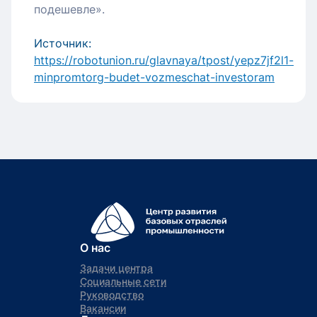
подешевле».
Источник:
https://robotunion.ru/glavnaya/tpost/yepz7jf2l1-
minpromtorg-budet-vozmeschat-investoram
О нас
Задачи центра
Социальные сети
Руководство
Вакансии